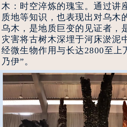
木：时空淬炼的瑰宝。通过讲
质地等知识，也表现出对乌木
乌木，是地质巨变的见证者，
灾害将古树木深埋于河床淤泥
经微生物作用与长达2800至
乃伊”
。