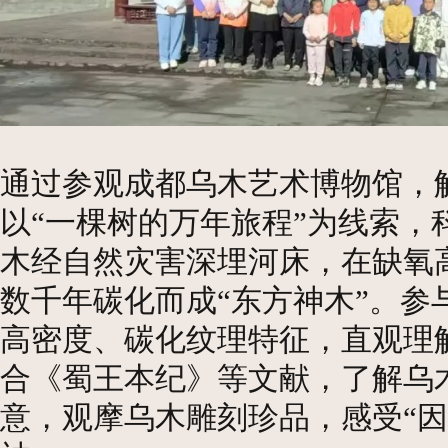
通过
参观成都乌木艺术博物馆，
以“一棵树的万年旅程”为线索，
木经自然灾害深埋河床，在缺氧
数千年碳化而成
“
东方神木
”
。
参
高密度、碳化纹理特征，直观理
合《蜀王本纪》等文献，了解乌
意，观摩乌木雕刻珍品，感受
“
因