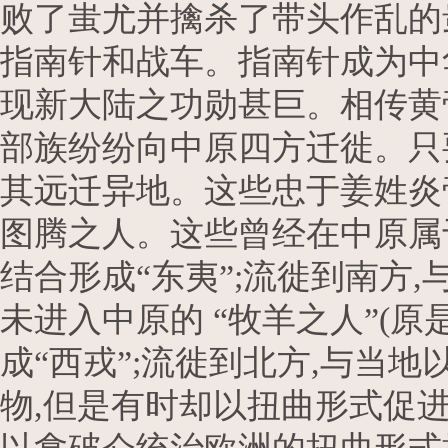
败了蚩尤并擒杀了带头作乱的
指南针和战车。指南针成为中
现新大陆之功勋甚巨。相传黄
部族纷纷向中原四方迁徙。只
其远迁异地。这些忠于姜姓炎
图腾之人。这些曾经在中原属于
结合形成“东夷”;流徙到南方,
未进入中原的 “牧羊之人”(
成“西戎”;流徙到北方,与当
物,但是有时却以扭曲形式促