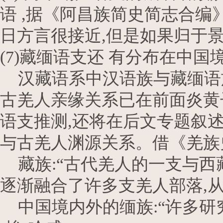
语 ,据《阿昌族简史简志合编
日方言很接近,但是如果归于
(7)藏缅语支还 有分布在中
汉藏语系中汉语族与藏缅语
古羌人亲缘关系已在前面炎黄
语支推测,还将在后文专题叙
与古羌人渊源关系。借《羌族
藏族:“古代羌人的一支与西
逐渐融合了许多支羌人部落,
中国境内外的缅族:“许多研究