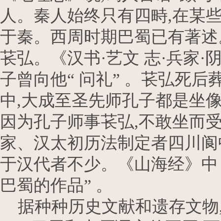
人。秦人始终只有四畤,在某些
于秦。西周时期巴蜀已有著述
苌弘。《汉书·艺文 志·兵家
子曾向他“ 问礼” 。苌弘死后
中,大成至圣先师孔子都是坐像
因为孔子师事苌弘,不敢坐而受
家、汉太初历法制定者四川阆
于汉代者不少。《山海经》中
巴蜀的作品” 。
据种种历史文献和遗存文物,