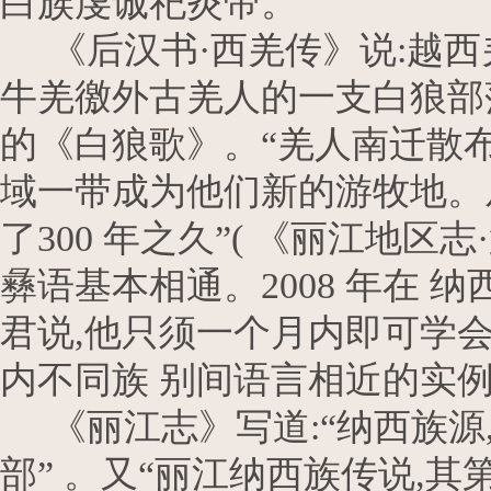
白族虔诚祀炎帝。
《后汉书·西羌传》说:越西
牛羌徼外古羌人的一支白狼部落
的《白狼歌》。“羌人南迁散
域一带成为他们新的游牧地。
了300 年之久”( 《丽江地区
彝语基本相通。2008 年在
君说,他只须一个月内即可学
内不同族 别间语言相近的实
《丽江志》写道:“纳西族源
部” 。又“丽江纳西族传说,