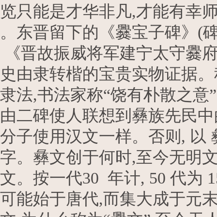
览只能是才华非凡,才能有幸
。东晋留下的《爨宝子碑》(碑
《晋故振威将军建宁太守爨府
史由隶转楷的宝贵实物证据。
隶法,书法家称“饶有朴散之意
由二碑使人联想到彝族先民中
分子使用汉文一样。否则, 以
字。彝文创于何时,至今无明文
文。按一代30 年计, 50 代为 
可能始于唐代,而集大成于元末