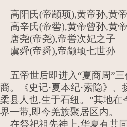
高阳氏(帝颛顼),黄帝孙,黄
高辛氏(帝喾),黄帝曾孙,黄
唐尧(帝尧),帝喾次妃之子
虞舜(帝舜),帝颛顼七世孙
五帝世后即进入“夏商周”三
裔。《史记·夏本纪·索隐》、
柔县人也,生于石纽。”其地
界一带,即今羌族聚居区内。
在祭祀祖先神上,华夏有共同