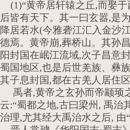
(1)“黄帝居轩辕之丘,而娶
后皆有天下。其一曰玄嚣,是为
降居若水(今雅砻江汇入金沙江
德焉。黄帝崩,葬桥山。其孙昌
阳封国在岷江流域,次子昌意
蜀国地区,也是后世羌族、彝族
其子息封国,都在古羌人居住区
禹者,黄帝之玄孙而帝颛顼之孙
云:“蜀都之地,古曰梁州, 禹
治理,尤其经大禹治水之后, 由
晋人常璩《华阳国志·蜀志》说