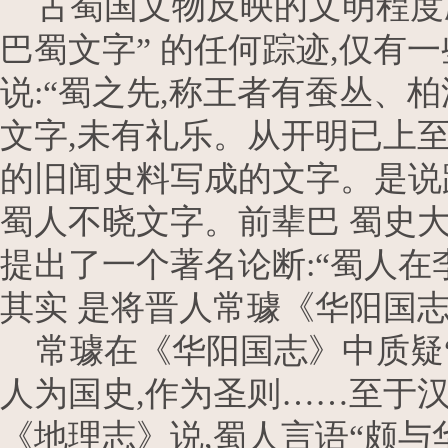
古蜀国文物反映的文明程度应
巴蜀文字” 的任何踪迹,仅有
说:“蜀之先,称王者有蚕丛、
文字,未有礼乐。从开明已上至
的旧闻史料写成的文字。是说
蜀人不晓文字。前辈巴 蜀史
提出了一个著名论断:“蜀人在
其实 是将晋人常璩《华阳国
常璩在《华阳国志》中质疑“
人为国史,作为圣则……至于汉
《地理志》说,蜀人言语“颇与