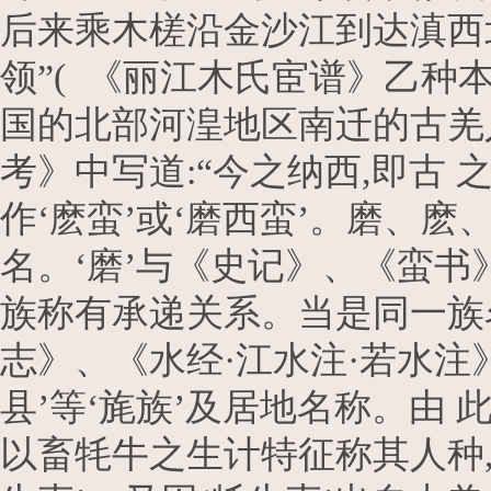
后来乘木槎沿金沙江到达滇西北
领”( 《丽江木氏宦谱》乙种本
国的北部河湟地区南迁的古羌
考》中写道:“今之纳西,即古
作‘麽蛮’或‘磨西蛮’。磨、麽
名。‘磨’与《史记》、《蛮书
族称有承递关系。当是同一族
志》、《水经·江水注·若水注》
县’等‘旄族’及居地名称。由
以畜牦牛之生计特征称其人种,