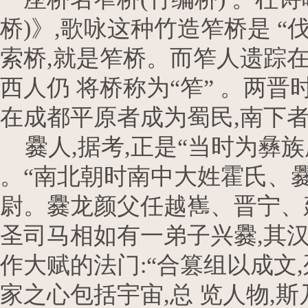
桥)》,歌咏这种竹造笮桥是 
索桥,就是笮桥。而笮人遗踪在
西人仍 将桥称为“笮” 。两晋
在成都平原者成为蜀民,南下
爨人,据考,正是“当时为彝族
。“南北朝时南中大姓霍氏、
尉。爨龙颜父任越嶲、晋宁、建
圣司马相如有一弟子兴爨,其汉
作大赋的法门:“合篡组以成文
家之心包括宇宙,总 览人物,斯