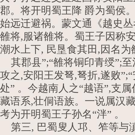
郡。将开明蜀王降 爵为蜀侯
始远迁避祸。蒙文通《越史丛考
雒将,服诸雒将。蜀王子因称安
潮水上下, 民垦食其田,因名
其郡县”;“雒将铜印青绶”;至
攻之,安阳王发弩,弩折,遂败”
处” 。今越南人之“越语”,
藏语系,壮侗语族。一说属汉藏
考为开明蜀王子孙名“泮” 。
第三, 巴蜀叟人邛、笮等与