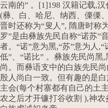
云南的” 。[1]198 汉籍
(彝、白、哈尼、纳西、傈傈
晋时还称为“叟人”, 隋唐时称为
罗”是由彝族先民自称“诺苏”
者。“诺”意为黑,“苏”意为人
低”、“诺比” 。彝族先民尚
尚。而彝语支中的白族先民尚
殷人尚白一致。但有趣的是白族
主会(每个村寨都有自己的土主
农之后才开镰打谷收割 ),神