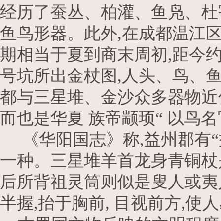
经历了蚕丛、柏灌、鱼凫、杜
鱼鸟形器。此外,在成都温江
期相当于夏到商末周初,距今约4
号坑所出金杖图,人头、鸟、
都与三星堆、金沙众多器物近
而也是华夏 族帝颛顼“ 以鸟名
《华阳国志》称,益州郡有“益
一种。三星堆羊首龙身青铜杖
后所背祖灵筒则似是叟人或夷
半握,抬于胸前, 目视前方,使