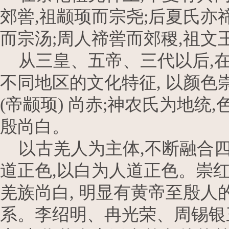
郊喾,祖颛顼而宗尧;后夏氏亦
而宗汤;周人禘喾而郊稷,祖文
从三皇、五帝、三代以后,在
不同地区的文化特征, 以颜色崇
(帝颛顼) 尚赤;神农氏为地统,
殷尚白。
以古羌人为主体,不断融合四
道正色,以白为人道正色。崇红
羌族尚白, 明显有黄帝至殷
系。李绍明、冉光荣、周锡银