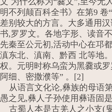
文 为什么称为“爨文”,至今
明不列颠百科全书》在第9 卷“
差别较大的方言。大多通用汉语
书,罗罗文。各地字形、读音
先秦至公元初,活动中心在邛都
滇东北、滇南、黔西 北等地
权。元明时称乌蛮为黑爨或罗
阿细、密撒濮等” 。[2]
从语言文化论,彝族的母语第
愚之见,彝人子孙使用彝语固是
古蜀人本是古羌人之小支(叟