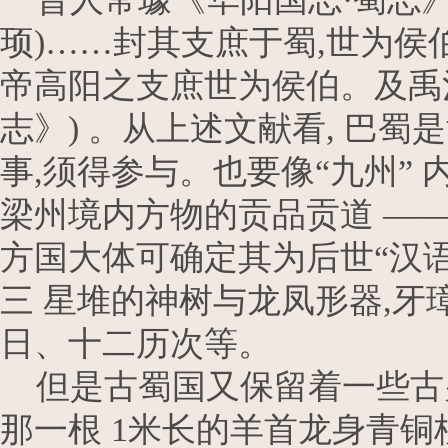
顼)……封其支庶于蜀,世为侯伯
帝高阳之支庶世为侯伯。及禹治
志》) 。从上述文献看, 巴
事,须得参与。也要像“九州”
梁州境内方物的贡品贡道 —
方国大体可确定其为后世“汉
三 星堆的神树与龙凤形器,牙
日、十二历次等。
但是古蜀国又保留着一些古
那一根 1米长的羊首龙身青