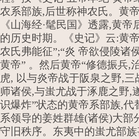
农系部族,后世称神农氏。黄
《山海经·髦民国》透露,黄帝
的历史时期。《史记》云:黄帝
农氏弗能征”;“炎 帝欲侵陵诸
黄帝” 。然后黄帝“修德振兵,治
虎, 以与炎帝战于阪泉之野,
师诸侯,与蚩尤战于涿鹿之野,
识爆炸”状态的黄帝系部族,
系领导的姜姓群雄(诸侯)大部
守旧秩序。东夷中的蚩尤部族甚