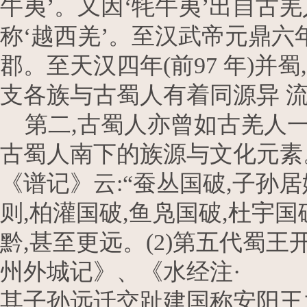
牛夷’。又因‘牦牛夷’出自古羌
称‘越西羌’。至汉武帝元鼎六年
郡。至天汉四年(前97 年)并
支各族与古蜀人有着同源异 
第二,古蜀人亦曾如古羌人一
古蜀人南下的族源与文化元素。
《谱记》云:“蚕丛国破,子孙居
则,柏灌国破,鱼凫国破,杜宇
黔,甚至更远。(2)第五代蜀
州外城记》、《水经注· 
其子孙远迁交趾建国称安阳王