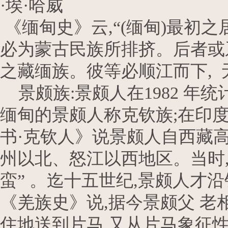
·埃·哈威
《缅甸史》云,“(缅甸)最初
必为蒙古民族所排挤。后者或系
之藏缅族。彼等必顺江而下, 无可
景颇族:景颇人在1982 年统计
缅甸的景颇人称克钦族;在印
书·克钦人》说景颇人自西藏高原
州以北、怒江以西地区。当时,
蛮” 。迄十五世纪,景颇人才
《羌族史》说,据今景颇父 老
住地送到片马,又从片马象征性