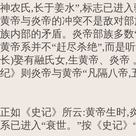
神农氏,长于姜水”,标志已进
黄帝与炎帝的冲突不是敌对部
族内部的矛盾。炎帝部族多数
黄帝系并不“赶尽杀绝”,而是
长)娶有融氏女,生黄帝、炎帝
纪》则炎帝与黄帝“凡隔八帝,五
正如《史记》所云:黄帝生时,
系已进入“衰世。”按《史记》“