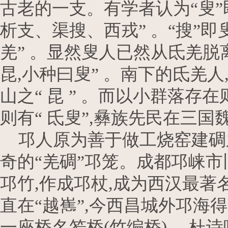
古老的一支。有学者认为“叟”
析支、渠搜、西戎” 。“搜”
羌” 。显然叟人已然从氐羌脱
昆,小种曰叟” 。南下的氐羌人
山之“ 昆 ” 。而以小群落存在
则有“ 氐叟”,彝族先民在三国
邛人原为善于做工烧窑建碉
奇的“羌碉”邛笼。成都邛崃市
邛竹,作成邛杖,成为西汉最著
直在“越嶲”,今西昌城外邛海
一座桥名笮桥(竹编桥) 。杜